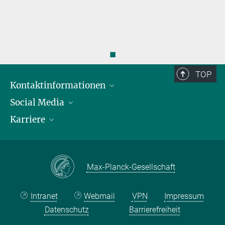
◼
TOP
Kontaktinformationen
Social Media
Öffnungszeiten & Anfahrt
Karriere
Ansprechpersonen
LinkedIn
YouTube
Stellenangebote
Instagram
Max Planck Law
Max-Planck-Gesellschaft
Intranet
Webmail
VPN
Impressum
Datenschutz
Barrierefreiheit