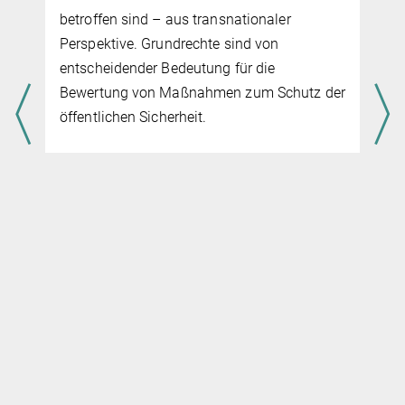
FutureU
Abteilung Kriminologie
MAXLab
Projekt
Projektleitung:
Jean-Louis van Gelder,
Esther Mertens
der
FutureU ist eine neuartige und skalierbare
Verhaltensintervention zur Ver­stär­kung der
Zukunftsorientierung bei Straf­tätern, indem
diese eine Verbindung zu ihrem zukünftigen
Selbst herstellt. Das Forschungsprogramm,
das mit der (nie­der­ländischen)
Bewährungshilfe als Partner und
Interessenvertreter begonnen wurde, basiert
auf der gän­gi­gen Erkenntnis, dass
Straffällige oft so leben, als gäbe es kein
Morgen, weil dieses Morgen in ihren Köpfen
ko­g­ni­tiv nicht vorhanden ist.