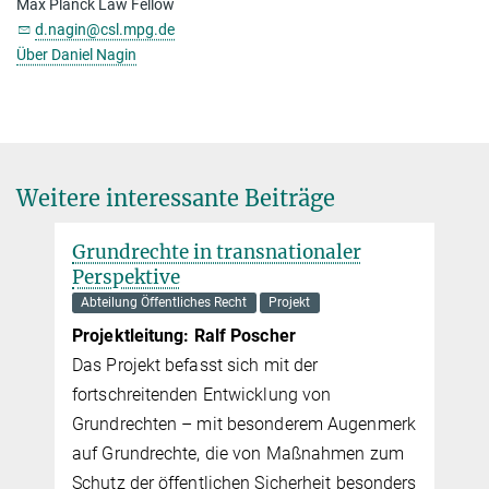
Max Planck Law Fellow
d.nagin@csl.mpg.de
Über Daniel Nagin
Weitere interessante Beiträge
erk
um
ders