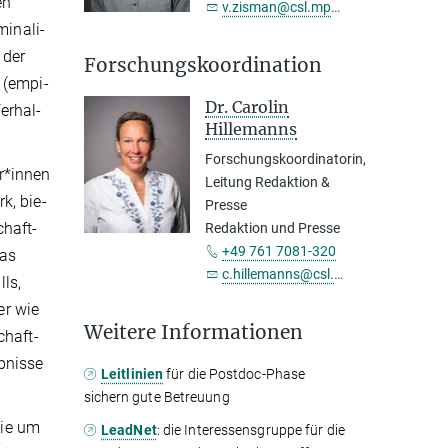
en
v.zisman@csl.mpg.de
na­li­
 der
Forschungskoordination
 (empi­
Dr. Carolin
erhal­
Hillemanns
Forschungskoordinatorin,
r*innen
Leitung Redaktion &
k, bie­
Presse
chaft­
Redaktion und Presse
+49 761 7081-320
das
c.hillemanns@csl.mpg.de
ls,
er wie
Weitere Informationen
chaft­
ebnisse
Leitlinien
für die Postdoc-Phase
sichern gute Betreuung
sie um
LeadNet
: die Interes­sens­gruppe für die