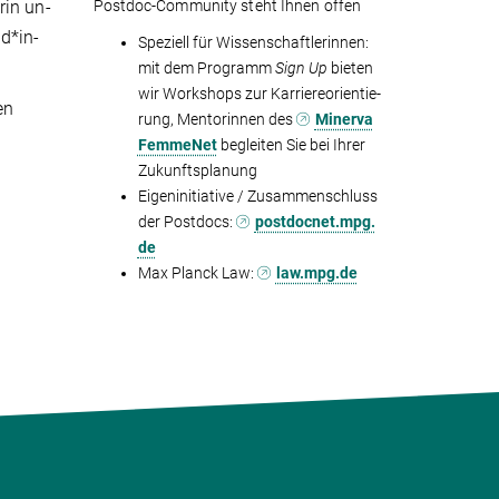
rin un­
Postdoc-Community steht Ihnen offen
d*in­
Speziell für Wissen­schaft­ler­innen:
mit dem Programm
Sign Up
bieten
wir Workshops zur Karriere­orien­tie­
en
rung, Mentorinnen des
Minerva
FemmeNet
begleiten Sie bei Ihrer
Zukunftsplanung
Eigeninitiative / Zu­sam­menschluss
der Postdocs:
postdocnet.mpg.
de
Max Planck Law:
law.mpg.de