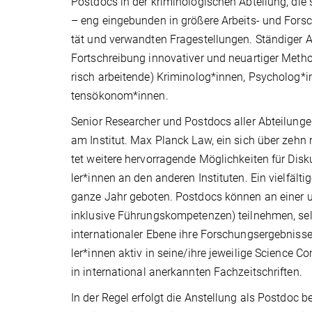
Post­docs in der kriminologischen Abteilung, die s
– eng eingebunden in größere Arbeits- und For
tät und verwandten Fragestellungen. Ständiger 
Fort­schrei­bung innovativer und neuartiger Meth
risch arbei­ten­de) Kriminolog*innen, Psycholog*
tens­öko­nom*innen.
Senior Researcher und Postdocs aller Abteilunge
am Institut. Max Planck Law, ein sich über zehn 
tet weitere hervorragende Möglichkeiten für Dis
ler*in­nen an den anderen Instituten. Ein vielfä
ganze Jahr geboten. Postdocs können an einer u
inklusive Führungskompetenzen) teilnehmen, sel
internationaler Ebene ihre Forschungsergebnisse 
ler*in­nen aktiv in seine/ihre jeweilige Science
in international anerkannten Fachzeitschriften.
In der Regel erfolgt die Anstellung als Postdoc b