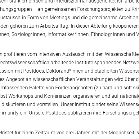
ehr stark empirisch und interdisziplinär ausgerichtet ist, arbeit
schungsgruppen – an gemeinsamen Forschungsprojekten zu Krimi
Austausch in Form von Meetings und die gemeinsame Arbeit an
oden gehören zum Arbeitsalltag. In dieser Abteilung kooperieren
innen, Soziolog*innen, Informatiker*innen, Ethnolog*innen und V
n profitieren vom intensiven Austausch mit den Wissenschaftle
rechtswissenschaftlich arbeitende Institute spannendes Netzwer
kussion mit Postdocs, Doktorand*innen und etablierten Wissen­s
ltiges Angebot an wissenschaftlichen Veranstaltungen wird über 
mfassenden Palette von Förderangeboten (zu hard und soft skil
bst Workshops und Konferenzen organisieren und auf national
diskutieren und vorstellen. Unser Institut bindet seine Wissens
 Community ein. Unsere Postdocs publizieren ihre Forschungserg
efristet für einen Zeitraum von drei Jahren mit der Möglichkeit, 