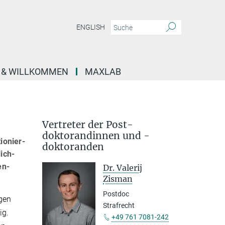
ENGLISH
E & WILLKOMMEN
MAXLAB
Vertreter der Post­
doktorandinnen und -
o­nier­
doktoranden
ich­
en­
Dr. Valerij
Zisman
Postdoc
ngen
Strafrecht
ig.
+49 761 7081-242