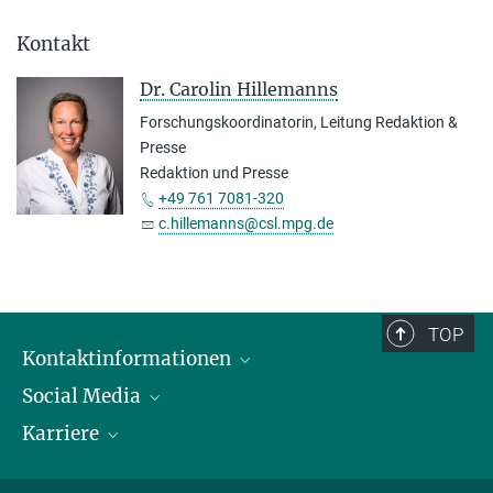
Kontakt
Dr. Carolin Hillemanns
Forschungskoordinatorin, Leitung Redaktion &
Presse
Redaktion und Presse
+49 761 7081-320
c.hillemanns@csl.mpg.de
TOP
Kontaktinformationen
Social Media
Öffnungszeiten & Anfahrt
Karriere
Ansprechpersonen
LinkedIn
YouTube
Stellenangebote