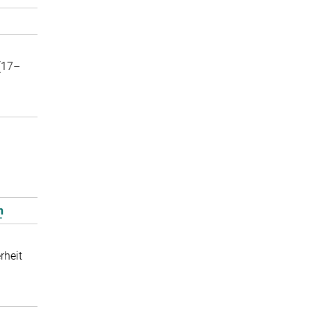
 (17–
n
rheit