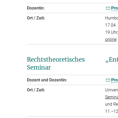
Dozentin:
Pro
Ort / Zeit:
Humbol
17.04.
19 Uhr;
online
Rechtstheoretisches
„En
Seminar
Dozent und Dozentin:
Pro
Ort / Zeit:
Univers
Semina
und Re
11.–12