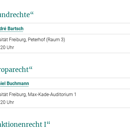
undrechte“
ré Bartsch
ität Freiburg, Peterhof (Raum 3)
–20 Uhr
roparecht“
iel Buchmann
sität Freiburg, Max-Kade-Auditorium 1
–20 Uhr
k­tio­nen­recht I“