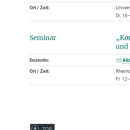
Ort / Zeit:
Univers
Di. 16
Seminar
„Kon
und 
Dozentin:
Ali
Ort / Zeit:
Rheinl
Fr. 12
TOP