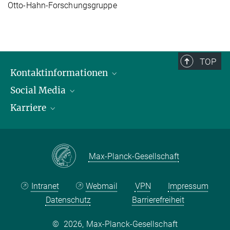
Otto-Hahn-Forschungsgruppe
TOP
Kontaktinformationen
Social Media
Öffnungszeiten & Anfahrt
Karriere
Ansprechpersonen
LinkedIn
YouTube
Stellenangebote
Instagram
Max Planck Law
Max-Planck-Gesellschaft
Intranet
Webmail
VPN
Impressum
Datenschutz
Barrierefreiheit
©
2026, Max-Planck-Gesellschaft