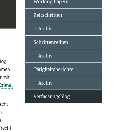
Working Papers
Zeitschriften
– Archiv
Schriftenreihen
– Archiv
blog
hemen
Tätigkeitsberichte
r mit
– Archiv
Crime:
Verfassungsblog
acht
h
s
frecht