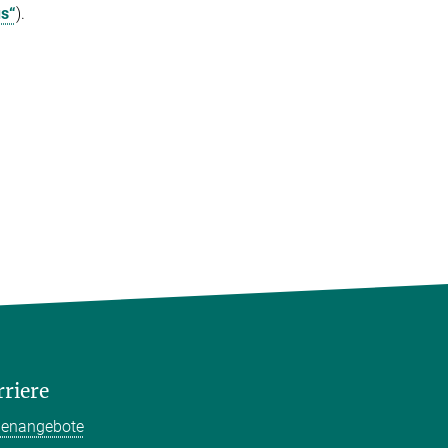
us“
).
rriere
llenangebote