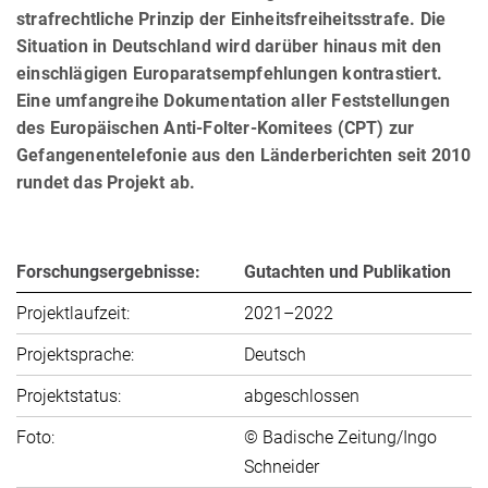
strafrechtliche Prinzip der Einheits­frei­heits­strafe. Die
Situation in Deutschland wird darüber hinaus mit den
einschlägigen Europarats­empfeh­lun­gen kontrastiert.
Eine umfangreihe Dokumentation aller Feststellungen
des Euro­pä­i­schen Anti-Folter-Komitees (CPT) zur
Gefan­gen­en­tele­fo­nie aus den Länderberichten seit 2010
rundet das Projekt ab.
Forschungsergebnisse:
Gutachten und Publikation
Projektlaufzeit:
2021–2022
Projektsprache:
Deutsch
Projektstatus:
abgeschlossen
Foto:
© Badische Zeitung/Ingo
Schneider