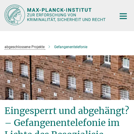
Hauptinhalt
abgeschlossene Projekte
Gefangenentelefonie
Eingesperrt und abgehängt?
– Gefan­ge­n­en­telefo­nie im