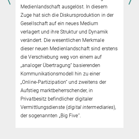
Recht heute“, publiziert 1963, war eine
treffende Inter­ven­tion in der öffent­li­chen
Debatte über den Wandel der Sexualmoral in
den 1960ern. Vor dem Hintergrund einer
Kritik repressiver bürgerlicher Sitten wie
s
auch fortschrittlicher Auffas­sun­gen von Sex
stellt der Essay die Vermutung an, dass das
utopische Potenzial von Intimität sich nicht
trennen lässt von der Spannung, die
Sexualität dem Selbst und der Ge­sell­schaft
einfügt.