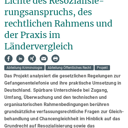
Lich­te des Reso­zia­li­sie­
rungs­anspruchs, des
rechtlichen Rah­mens und
der Praxis im
Ländervergleich
Abteilung Kriminologie
Abteilung Öffentliches Recht
Projekt
Das Projekt analysiert die gesetzlichen Regelungen zur
Gefan­gen­en­telefonie und ihre prak­ti­sche Umsetzung in
Deutschland. Spürbare Unterschiede bei Zugang,
Umfang, Überwachung und den technischen und
organisa­to­ri­schen Rahmen­bedin­gun­gen berühren
grundsätzliche verfassungsrechtliche Fragen zur Gleich­
behand­lung und Chancengleichheit im Hinblick auf das
Grundrecht auf Resozialisierung sowie das