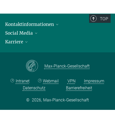
TOP
Kontaktinformationen
Social Media
Öffnungszeiten & Anfahrt
Karriere
Ansprechpersonen
LinkedIn
YouTube
Stellenangebote
Instagram
Max Planck Law
Max-Planck-Gesellschaft
Intranet
Webmail
VPN
Impressum
Datenschutz
Barrierefreiheit
©
2026, Max-Planck-Gesellschaft