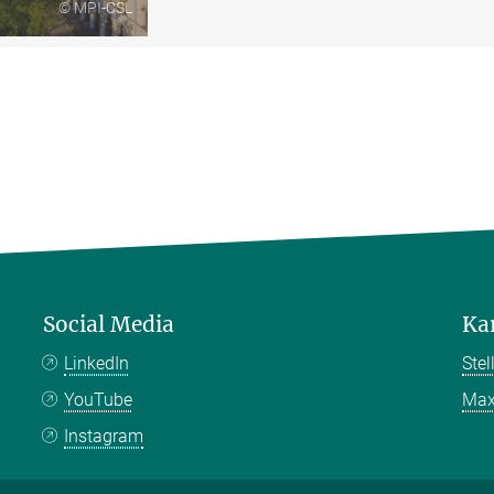
© MPI-CSL
Social Media
Ka
LinkedIn
Ste
YouTube
Max
Instagram