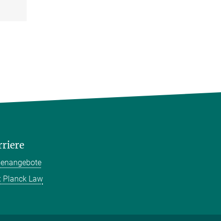
rriere
llenangebote
 Planck Law