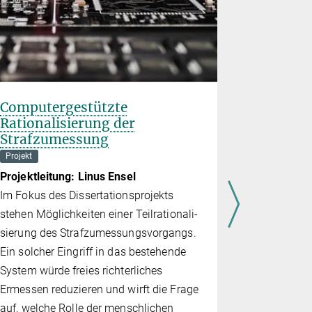
Computergestützte
Neukonz
Rationalisierung der
strafrec
Strafzumessung
lich­keit
und Neur
Projekt
mens re
Projektleitung: Linus Ensel
Abteilung Str
Im Fokus des Dissertationsprojekts
Projektlei
stehen Möglichkeiten einer Teilratio­na­li­
Was geschie
sie­rung des Straf­zu­mes­sungs­vor­gangs.
Verantwort
Ein solcher Eingriff in das bestehende
Handeln zu
System würde freies richter­li­ches
Intelligenz
Ermessen reduzieren und wirft die Frage
wie Gehirn
auf, welche Rolle der menschlichen