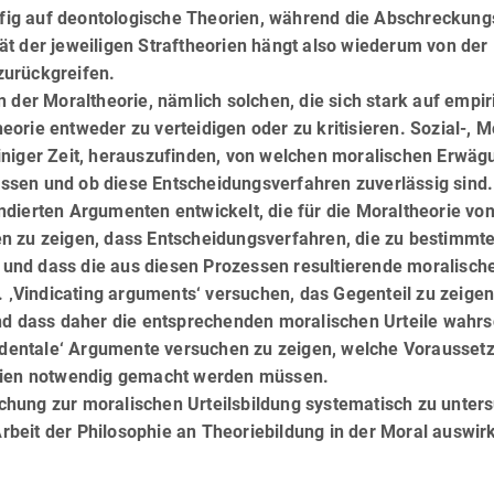
äu­fig auf deontologische Theorien, während die Abschre­ckung
ität der jeweiligen Straftheorien hängt also wiederum von der P
 zurückgreifen.
 der Moraltheorie, nämlich solchen, die sich stark auf empir
rie entweder zu verteidigen oder zu kritisieren. Sozial-, M
niger Zeit, herauszufinden, von welchen mo­ra­li­schen Erwä
lassen und ob diese Entscheidungsverfahren zuverlässig sind.
dierten Argumenten entwickelt, die für die Moraltheorie von
en zu zeigen, dass Entscheidungsverfahren, die zu bestimmt
 – und dass die aus diesen Prozessen resultierende moralische 
. ‚Vindicating arguments‘ versuchen, das Gegenteil zu zeigen
d dass daher die entsprechenden moralischen Ur­tei­le wahr­s
endentale‘ Argumente versuchen zu zeigen, welche Voraus­set
orien notwendig gemacht werden müssen.
rschung zur moralischen Urteilsbildung systematisch zu unter
Arbeit der Philosophie an Theoriebildung in der Moral auswirk