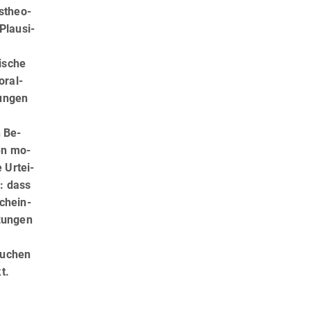
s­theo­
lau­si­
ische
oral-
gungen
 Be­
en mo­
Ur­tei­
: dass
chein­
zun­gen
suchen
t.