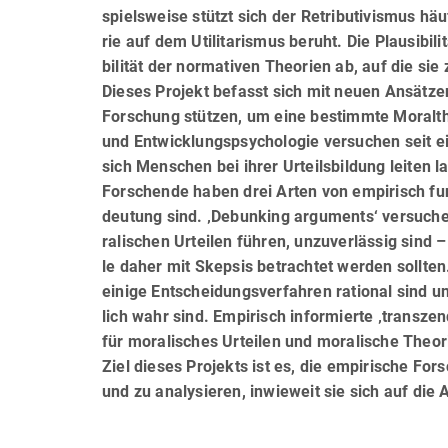
spiels­wei­se stützt sich der Retributivismus h
rie auf dem Utilitarismus beruht. Die Plausibil
bi­li­tät der normativen Theorien ab, auf die sie
Dieses Projekt befasst sich mit neuen Ansätzen
Forschung stützen, um eine bestimmte Moraltheo
und Entwicklungspsychologie versuchen seit ei
sich Menschen bei ihrer Urteilsbildung leiten 
Forschende haben drei Arten von empirisch fun
deu­tung sind. ‚Debunking arguments‘ versuch
ra­li­schen Urteilen führen, unzuverlässig sind
le daher mit Skepsis betrachtet werden sollten
einige Entscheidungsverfahren rational sind un
lich wahr sind. Empirisch informierte ‚transz
für moralisches Urteilen und moralische The
Ziel dieses Projekts ist es, die empirische Fo
und zu analysieren, inwieweit sie sich auf die 