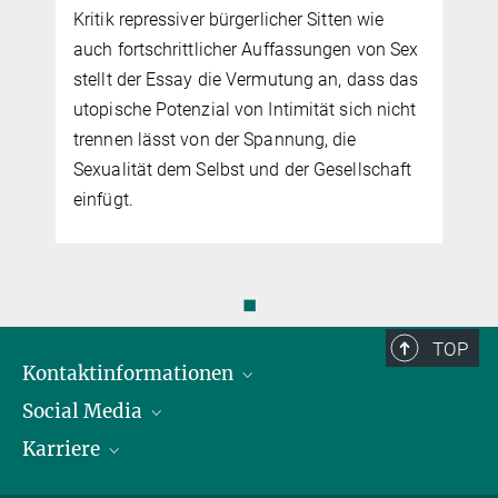
Kritik repressiver bürgerlicher Sitten wie
auch fortschrittlicher Auffas­sun­gen von Sex
stellt der Essay die Vermutung an, dass das
utopische Potenzial von Intimität sich nicht
trennen lässt von der Spannung, die
Sexualität dem Selbst und der Ge­sell­schaft
einfügt.
◼
TOP
Kontaktinformationen
Social Media
Öffnungszeiten & Anfahrt
Karriere
Ansprechpersonen
LinkedIn
YouTube
Stellenangebote