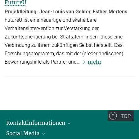
FutureU
Projektleitung:
Jean-Louis van Gelder, Esther Mertens
FutureU ist eine neuartige und skalierbare
Verhaltensintervention zur Ver­stär­kung der
Zukunftsorientierung bei Straf­tätern, indem diese eine
Verbindung zu ihrem zukünftigen Selbst herstellt. Das
Forschungsprogramm, das mit der (nie­der­ländischen)
mehr
Bewährungshilfe als Partner und…
TOP
Kontaktinformationen
Social Media
Öffnungszeiten & Anfahrt