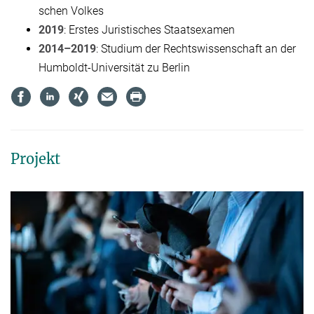
schen Vol­kes
2019
: Ers­tes Ju­ris­ti­sches Staats­ex­amen
2014–2019
: Stu­di­um der Rechts­wis­sen­schaft an der
Hum­boldt-Uni­ver­si­tät zu Ber­lin
Projekt