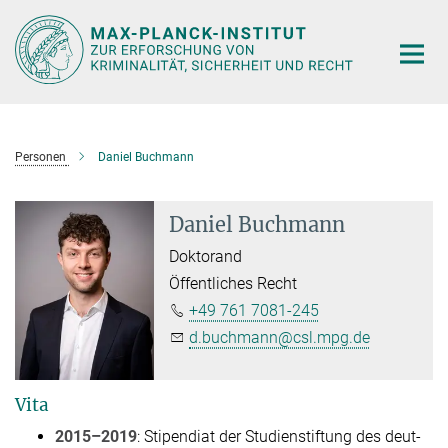
Hauptinhalt
Personen
Daniel Buchmann
Daniel Buchmann
Doktorand
Öffentliches Recht
+49 761 7081-245
d.buchmann@csl.mpg.de
Vita
2015–2019
: Sti­pen­di­at der Stu­dien­stif­tung des deut­