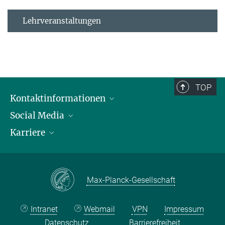
Lehrveranstaltungen
TOP
Kontaktinformationen
Social Media
Öffnungszeiten & Anfahrt
Karriere
Ansprechpersonen
LinkedIn
YouTube
Stellenangebote
Instagram
Max Planck Law
Max-Planck-Gesellschaft
Intranet
Webmail
VPN
Impressum
Datenschutz
Barrierefreiheit