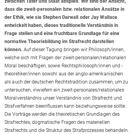
zwi­schen Täter und Staat abspielt.
Wir sind der Ansicht,
dass die zweit-personalen bzw. relatio­na­len Ansätze in
der Ethik, wie sie Stephen Darwall oder Jay Wallace
entwickelt haben, dieses traditionelle Ver­ständ­nis in
Frage stellen und eine fruchtbare Grundlage für eine
normative Theoriebildung im Straf­recht darstellen
können.
Auf dieser Tagung bringen wir Philosoph/innen,
welche sich mit Fragen der zweit-perso­nalen/relationalen
Moral beschäftigen, sowie Rechts­philo­soph/innen und -
theoretiker/innen sowohl aus der anglo-amerikanischen
als auch der deutschen Rechtstradition zu­sam­men, um zu
untersuchen, inwiefern ein zweit-perso­na­les/relationales
Mo­ral­ver­ständnis unser Verständnis von Strafrecht und
Strafverfahren beeinflussen kann bezie­hungs­weise sollte.
Die Vor­trä­ge werden die theoretischen Grund­lagen des
Strafrechtes, dogmatische Fragen des mate­riel­len
Strafrechts und die Struktur des Strafprozesses behandeln.